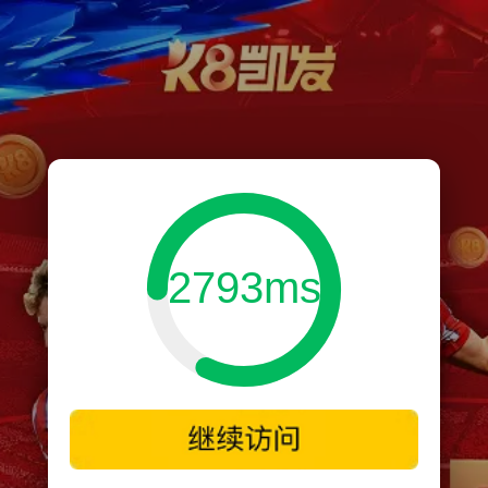
2793ms