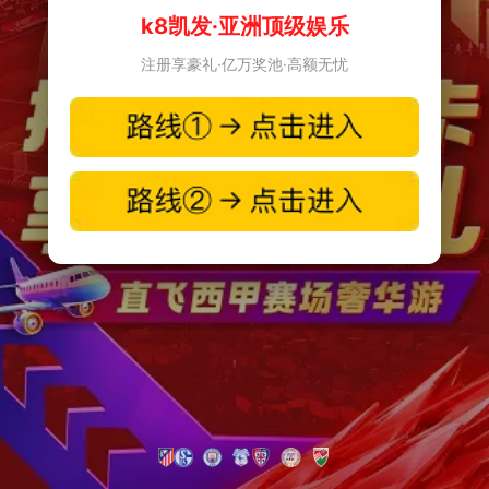
k8凯发·亚洲顶级娱乐
注册享豪礼·亿万奖池·高额无忧